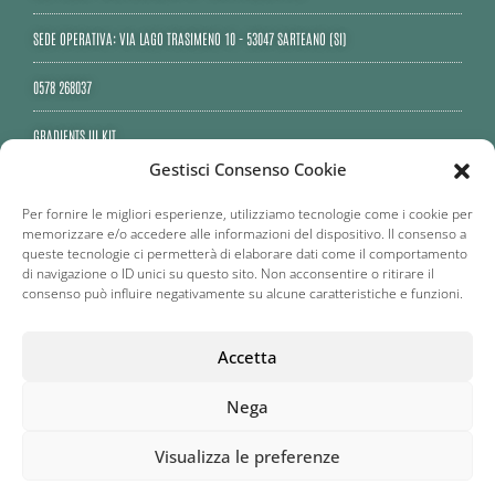
SEDE OPERATIVA: VIA LAGO TRASIMENO 10 - 53047 SARTEANO (SI)
0578 268037
GRADIENTS UI KIT
Gestisci Consenso Cookie
PEC: RENAIOSAS@LEGALMAIL.IT
Per fornire le migliori esperienze, utilizziamo tecnologie come i cookie per
memorizzare e/o accedere alle informazioni del dispositivo. Il consenso a
queste tecnologie ci permetterà di elaborare dati come il comportamento
di navigazione o ID unici su questo sito. Non acconsentire o ritirare il
consenso può influire negativamente su alcune caratteristiche e funzioni.
Accetta
Nega
© ® RENAIO S.RL. | P.IVA 02672090285 C.C.I.A.A. PD 0259021
Visualizza le preferenze
CAP.SOCIALE EURO 20.000,00
PRIVACY POLICY
|
COOKIE