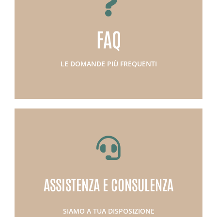
SCOPRI DI PIU'
strade vicinali
FAQ
Domande e risposte sulla gestione delle
APPROFONDISCI
LE DOMANDE PIÙ FREQUENTI
SCOPRI DI PIU'
esperti
ASSISTENZA E CONSULENZA
Compila il form e sarai ricontattato dai nostri
CONTATTACI
SIAMO A TUA DISPOSIZIONE