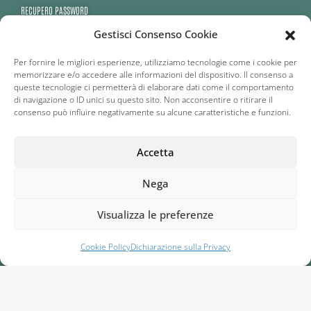
RECUPERO PASSWORD
Gestisci Consenso Cookie
AREA RISERVATA
Per fornire le migliori esperienze, utilizziamo tecnologie come i cookie per
CONTATTI
memorizzare e/o accedere alle informazioni del dispositivo. Il consenso a
queste tecnologie ci permetterà di elaborare dati come il comportamento
di navigazione o ID unici su questo sito. Non acconsentire o ritirare il
consenso può influire negativamente su alcune caratteristiche e funzioni.
CONTATTI
Accetta
SEDE LEGALE: VIALE CAVALLOTTI 10 - 35124 PADOVA (PD)
Nega
SEDE OPERATIVA: VIA LAGO TRASIMENO 10 - 53047 SARTEANO (SI)
Visualizza le preferenze
0578 268037
Cookie Policy
Dichiarazione sulla Privacy
GRADIENTS UI KIT
PEC: RENAIOSAS@LEGALMAIL.IT