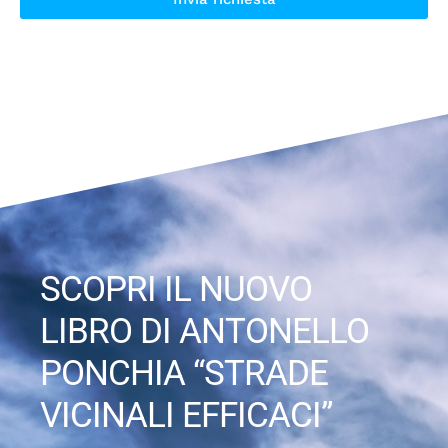
Alternative:
SCOPRI IL NUOVO
LIBRO DI ANTONELLO
PONCHIA “STRADE
VICINALI EFFICACI”