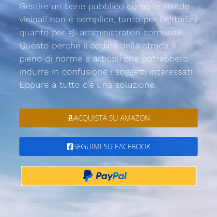
Gestire un bene pubblico come le strade
vicinali non è semplice, tanto per i cittadini
quanto per gli amministratori comunali.
Questo perché il codice della strada è
pieno di norme e articoli che potrebbero
indurre in confusione i soggetti interessati.
Eppure a tutto c’è una soluzione.
ACQUISTA SU AMAZON
SEGUIMI SU FACEBOOK