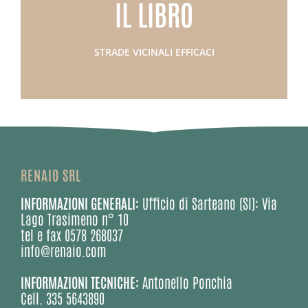
vicinali asfaltate e bianche con successo
IL LIBRO
Per affrontare la gestione delle strade
UNA GUIDA DI RIFERIMENTO
STRADE VICINALI EFFICACI
RENAIO SRL
INFORMAZIONI GENERALI:
Ufficio di Sarteano (SI): Via
Lago Trasimeno n° 10
tel e fax 0578 268037
info@renaio.com
INFORMAZIONI TECNICHE:
Antonello Ponchia
Cell. 335 5643890