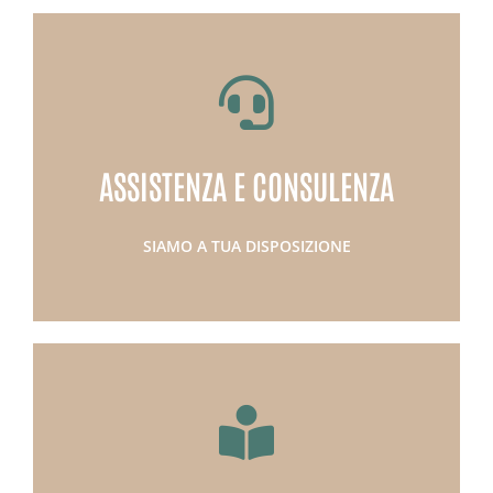
SCOPRI DI PIU'
esperti
ASSISTENZA E CONSULENZA
Compila il form e sarai ricontattato dai nostri
CONTATTACI
SIAMO A TUA DISPOSIZIONE
SCOPRI DI PIU'