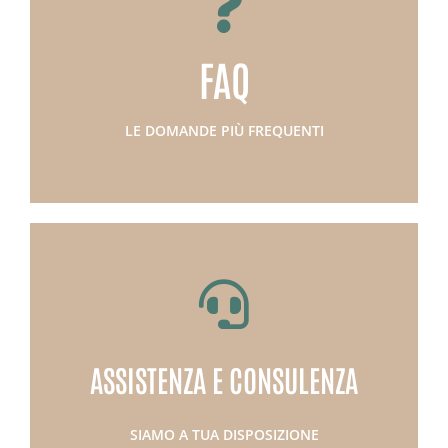
SCOPRI DI PIU'
strade vicinali
FAQ
Domande e risposte sulla gestione delle
APPROFONDISCI
LE DOMANDE PIÙ FREQUENTI
SCOPRI DI PIU'
esperti
ASSISTENZA E CONSULENZA
Compila il form e sarai ricontattato dai nostri
CONTATTACI
SIAMO A TUA DISPOSIZIONE