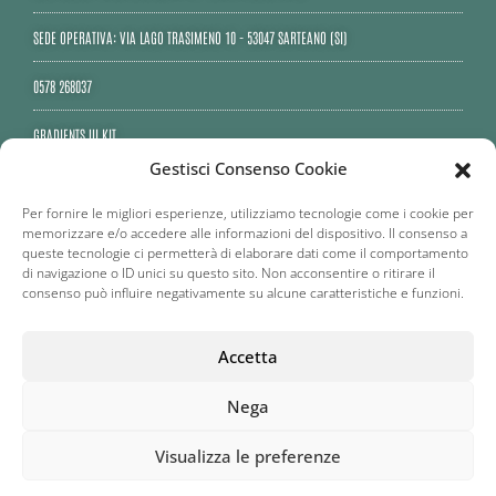
SEDE OPERATIVA: VIA LAGO TRASIMENO 10 - 53047 SARTEANO (SI)
0578 268037
GRADIENTS UI KIT
Gestisci Consenso Cookie
PEC: RENAIOSAS@LEGALMAIL.IT
Per fornire le migliori esperienze, utilizziamo tecnologie come i cookie per
memorizzare e/o accedere alle informazioni del dispositivo. Il consenso a
queste tecnologie ci permetterà di elaborare dati come il comportamento
di navigazione o ID unici su questo sito. Non acconsentire o ritirare il
consenso può influire negativamente su alcune caratteristiche e funzioni.
Accetta
Nega
© ® RENAIO S.RL. | P.IVA 02672090285 C.C.I.A.A. PD 0259021
Visualizza le preferenze
CAP.SOCIALE EURO 20.000,00
PRIVACY POLICY
|
COOKIE
POLICY